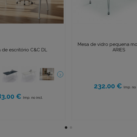
Mesa de vidro pequena m
 de escritório C&C DL
ARIES
232.00 €
Imp. no 
83.00 €
Imp. no incl.