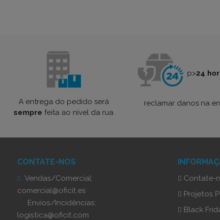
p>
24 ho
A entrega do pedido será
reclamar danos na en
sempre
feita ao nível da rua
CONTATE-NOS
INFORMA
Vendas/Comercial:
Contate-
comercial@oficit.es
Projetos 
Envios/Incidências:
Black Frid
logistica@oficit.com