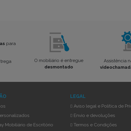
ras
para
O mobiliário é entregue
Assistência
trega
desmontado
videochamad
ÇÃO
LEGAL
nos
Aviso legal e Política de P
Personalizados
Envio e devoluções
ay Mobiliário de Escritório
Termos e Condições