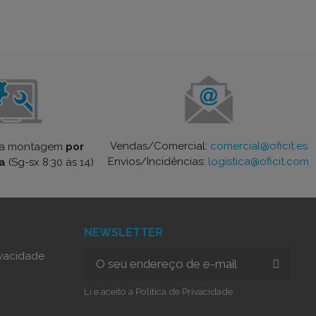
Vendas/Comercial:
comercial@oficit.es
 na montagem
por
Envios/Incidências:
logistica@oficit.com
a
(Sg-sx 8:30 às 14)
NEWSLETTER
rivacidade
Li e aceito a Política de Privacidade