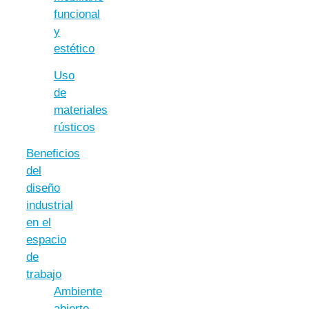
funcional
y
estético
Uso
de
materiales
rústicos
Beneficios
del
diseño
industrial
en el
espacio
de
trabajo
Ambiente
abierto