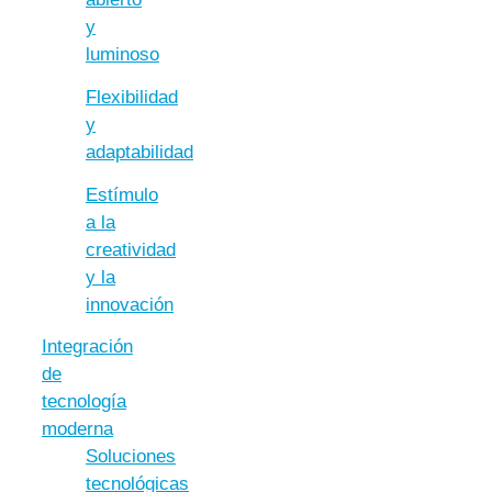
y
luminoso
Flexibilidad
y
adaptabilidad
Estímulo
a la
creatividad
y la
innovación
Integración
de
tecnología
moderna
Soluciones
tecnológicas