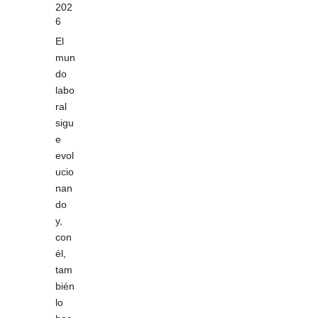
202
6
El
mun
do
labo
ral
sigu
e
evol
ucio
nan
do
y,
con
él,
tam
bién
lo