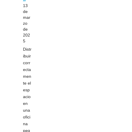
13
de
mar
zo
de
202
5
Distr
ibuir
corr
ecta
men
te el
esp
acio
en
una
ofici
na
peq