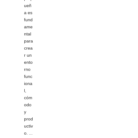
ueñ
a es
fund
ame
ntal
para
crea
r un
ento
rno
func
iona
l,
cóm
odo
y
prod
uctiv
o. ...