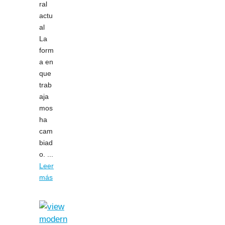
ral
actu
al
La
form
a en
que
trab
aja
mos
ha
cam
biad
o. ...
Leer
más