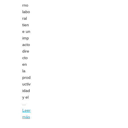
rno
labo
ral
tien
e un
imp
acto
dire
cto
en
la
prod
uctiv
idad
y el
...
Leer
más