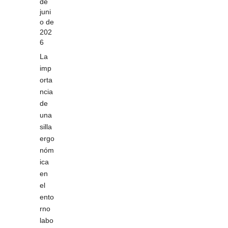
de
juni
o de
202
6
La
imp
orta
ncia
de
una
silla
ergo
nóm
ica
en
el
ento
rno
labo