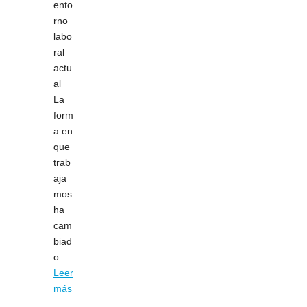
ento
rno
labo
ral
actu
al
La
form
a en
que
trab
aja
mos
ha
cam
biad
o. ...
Leer
más