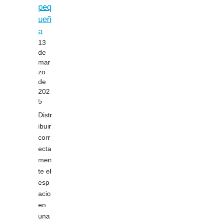
peq
ueñ
a
13
de
mar
zo
de
202
5
Distr
ibuir
corr
ecta
men
te el
esp
acio
en
una