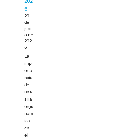
202
6
29
de
juni
o de
202
6
La
imp
orta
ncia
de
una
silla
ergo
nóm
ica
en
el