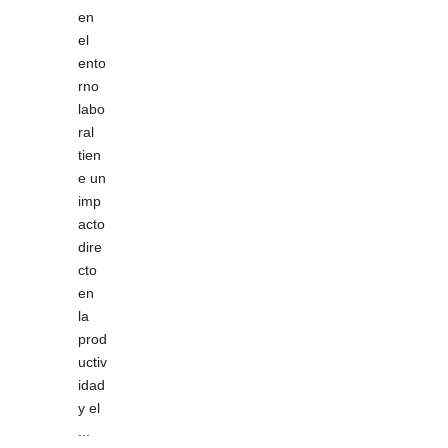
en
el
ento
rno
labo
ral
tien
e un
imp
acto
dire
cto
en
la
prod
uctiv
idad
y el
...