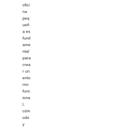
ofici
na
peq
ueñ
a es
fund
ame
ntal
para
crea
r un
ento
rno
func
iona
l,
cóm
odo
y