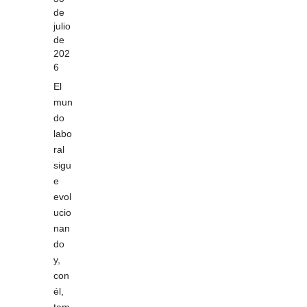
de
julio
de
202
6
El
mun
do
labo
ral
sigu
e
evol
ucio
nan
do
y,
con
él,
tam