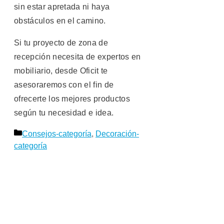
sin estar apretada ni haya
obstáculos en el camino.
Si tu proyecto de zona de
recepción necesita de expertos en
mobiliario, desde Oficit te
asesoraremos con el fin de
ofrecerte los mejores productos
según tu necesidad e idea.
Categorías
Consejos-categoría
,
Decoración-
categoría
Navegación
de
entradas