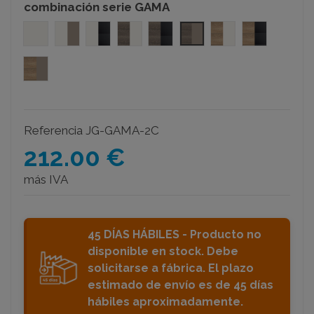
combinación serie GAMA
blanco-blanco
blanco-arcilla
blanco-negro
nebraska-blanco
nebraska-negro
nebraska-arcilla
olmo-blanco
olmo-negr
olmo-arcilla
Referencia
JG-GAMA-2C
212.00 €
más IVA
45 DÍAS HÁBILES - Producto no
disponible en stock. Debe
solicitarse a fábrica. El plazo
estimado de envío es de 45 días
hábiles aproximadamente.