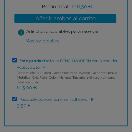
Precio total:
618,50 €
Añadir ambos al carrito
info
Artículos disponibles para reservar
Mostrar detalles
Este producto:
Mesa BENCH MODERN con Separador
Acústico Liso 4P
Tablero: 280 x 120cm Color Melamina: Blanco Color Estructura
Metálica: Gris Plata Color: Mármol Tamaño: 136 x 40 x 1,9 cms
Textura: Lisa
615,00 €
Pasacable bajo escritorio, con adhesivo, TIRI
3,50 €