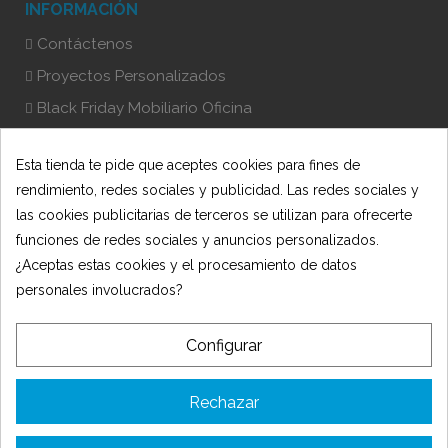
INFORMACIÓN
Contáctenos
Proyectos Personalizados
Black Friday Mobiliario Oficina
Blog Mobiliario Oficina
Esta tienda te pide que aceptes cookies para fines de
LEGAL
rendimiento, redes sociales y publicidad. Las redes sociales y
las cookies publicitarias de terceros se utilizan para ofrecerte
Aviso legal y Política de Privacidad
funciones de redes sociales y anuncios personalizados.
Envío y devoluciones
¿Aceptas estas cookies y el procesamiento de datos
Términos y condiciones
personales involucrados?
Métodos de pago
Configurar
Política de Cookies
NEWSLETTER
Rechazar