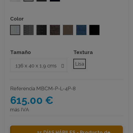
Color
Mármol
Gris medio
Antracita
Marrón
Beige
Azul
Negro
Tamaño
Textura
Lisa
Referencia
MBCM-P-L-4P-8
615.00 €
más IVA
15 DÍAS HÁBILES - Producto de