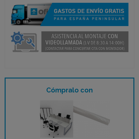
Cómpralo con
+