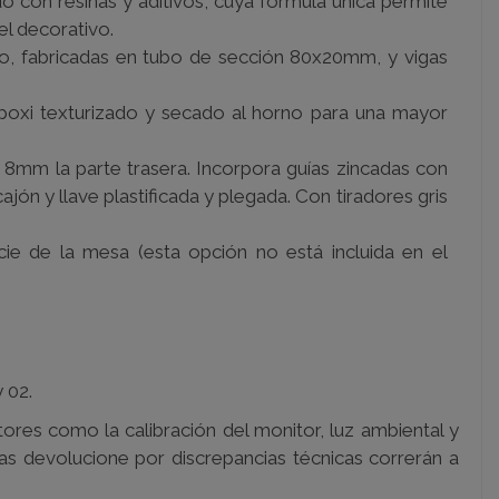
o con resinas y aditivos, cuya fórmula única permite
el decorativo.
o, fabricadas en tubo de sección 80x20mm, y vigas
poxi texturizado y secado al horno para una mayor
 8mm la parte trasera. Incorpora guías zincadas con
jón y llave plastificada y plegada. Con tiradores gris
cie de la mesa (esta opción no está incluida en el
 02.
ores como la calibración del monitor, luz ambiental y
Las devolucione por discrepancias técnicas correrán a