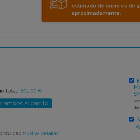
estimado de envío es de 45
aproximadamente.
E
M
io total:
831,00 €
S
Met
r ambos al carrito
der
S
2
onibilidad
Mostrar detalles