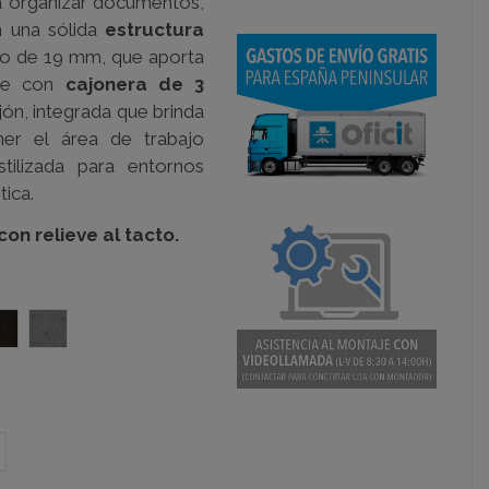
ra organizar documentos,
n una sólida
estructura
cto de 19 mm, que aporta
rte con
cajonera de 3
jón, integrada que brinda
ner el área de trabajo
tilizada para entornos
tica.
on relieve al tacto.
LAND 03 SIERRA
WOODLINE 03
FACTORY 02