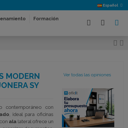
Español
enamiento
Formación
LUS MODERN
Ver todas las opiniones
JONERA SY
eño contemporáneo con
rado
, ideal para oficinas
 con
ala
lateral ofrece un