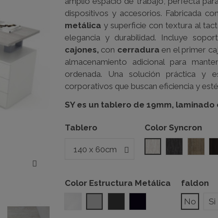
amplio espacio de trabajo, perfecta pa
dispositivos y accesorios. Fabricada co
metálica
y superficie con textura al ta
elegancia y durabilidad. Incluye sopo
cajones,
con
cerradura
en el primer ca
almacenamiento adicional para mante
ordenada. Una solución práctica y es
corporativos que buscan eficiencia y esté
SY es un tablero de 19mm, laminado c
Tablero
Color Syncron
ICW001
OX04
LAKE
Color Estructura Metálica
faldon
Blanco
Gris Plata
Gris Grafito
Negro
No
Si