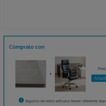
Cómpralo con
Prec
+
Añadi
info
Algunos de estos artículos tienen diferente disp