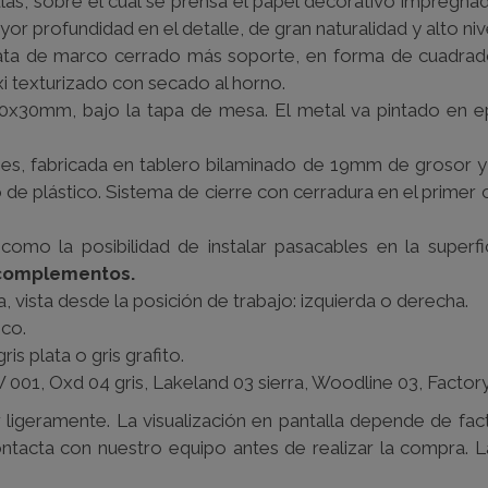
las, sobre el cual se prensa el papel decorativo impregnad
r profundidad en el detalle, de gran naturalidad y alto niv
 pata de marco cerrado más soporte, en forma de cuadrad
xi texturizado con secado al horno.
30x30mm, bajo la tapa de mesa. El metal va pintado en e
es, fabricada en tablero bilaminado de 19mm de grosor y
e plástico. Sistema de cierre con cerradura en el primer ca
como la posibilidad de instalar pasacables en la superfi
complementos.
a, vista desde la posición de trabajo: izquierda o derecha.
nco.
is plata o gris grafito.
 001, Oxd 04 gris, Lakeland 03 sierra, Woodline 03, Factory
ligeramente. La visualización en pantalla depende de fact
contacta con nuestro equipo antes de realizar la compra. 