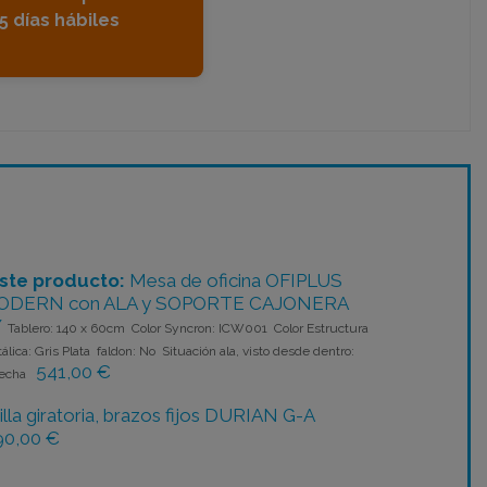
 días hábiles
ste producto:
Mesa de oficina OFIPLUS
ODERN con ALA y SOPORTE CAJONERA
Y
Tablero: 140 x 60cm Color Syncron: ICW001 Color Estructura
álica: Gris Plata faldon: No Situación ala, visto desde dentro:
541,00 €
echa
illa giratoria, brazos fijos DURIAN G-A
90,00 €