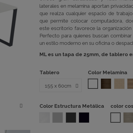
laterales en melamina aportan privacid
que realza cualquier espacio de trabaj
que permite colocar computadora, do
este escritorio favorece la organización y
Perfecto para quienes buscan combinar 
un estilo moderno en su oficina o despac
ML es un tapa de 25mm, de tablero
Tablero
Color Melamina
Blanco
Nogal
Acaci
Color Estructura Metálica
color cos
Blanco
Gris Plata
Gris Grafito
Negro
Branco
ac