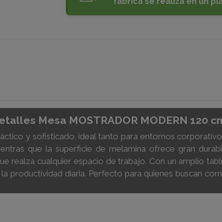
fábrica se realiza en un pl
etalles Mesa MOSTRADOR MODERN 120 c
ctico y sofisticado, ideal tanto para entornos corporativ
ientras que la superficie de melamina ofrece gran durabi
ue realza cualquier espacio de trabajo. Con un amplio t
y la productividad diaria. Perfecto para quienes buscan com