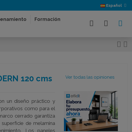
Español
enamiento
Formación
ERN 120 cms
Ver todas las opiniones
on un diseño práctico y
orporativos como para el
 marco cerrado garantiza
la superficie de melamina
enimiento. Los paneles