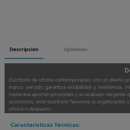
Descripción
Opiniones
D
Escritorio de oficina contemporáneo con un diseño prá
marco cerrado garantiza estabilidad y resistencia, m
melamina aportan privacidad y un acabado elegante q
accesorios, este escritorio favorece la organización 
oficina o despacho.
Características Técnicas: