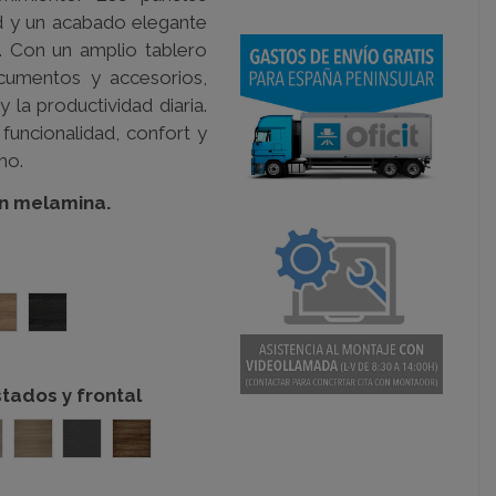
ad y un acabado elegante
o. Con un amplio tablero
cumentos y accesorios,
 la productividad diaria.
funcionalidad, confort y
ho.
 en melamina.
a
Olmo
Roble azabache
tados y frontal
ácia
Olmo
Roble azabache
Nogueira