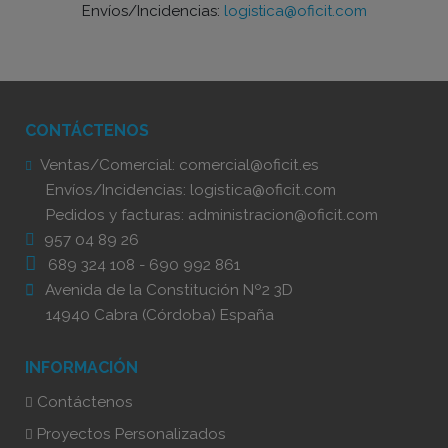
Envíos/Incidencias:
logistica@oficit.com
CONTÁCTENOS
Ventas/Comercial:
comercial@oficit.es
Envíos/Incidencias:
logistica@oficit.com
Pedidos y facturas:
administracion@oficit.com
957 04 89 26
689 324 108
-
690 992 861
Avenida de la Constitución Nº2 3D
14940 Cabra (Córdoba) España
INFORMACIÓN
Contáctenos
Proyectos Personalizados