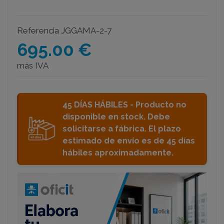
Referencia
JGGAMA-2-7
695.00 €
más IVA
45 DÍAS HÁBILES - Producto no
disponible en stock. Debe
solicitarse a fábrica. El plazo
estimado de envío es de 45 días
hábiles aproximadamente.