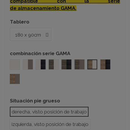
compatible con la serie
de almacenamiento GAMA.
Tablero
combinación serie GAMA
blanco-blanco
blanco-arcilla
blanco-negro
nebraska-blanco
nebraska-negro
nebraska-arcilla
olmo-blanco
olmo-negr
olmo-arcilla
Situación pie grueso
derecha, visto posición de trabajo
izquierda, visto posición de trabajo