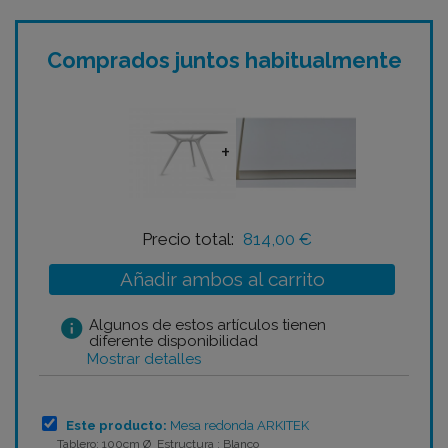
Comprados juntos habitualmente
+
Precio total:
814,00 €
Añadir ambos al carrito
info
Algunos de estos artículos tienen
diferente disponibilidad
Mostrar detalles
Este producto:
Mesa redonda ARKITEK
Tablero: 100cm Ø Estructura : Blanco