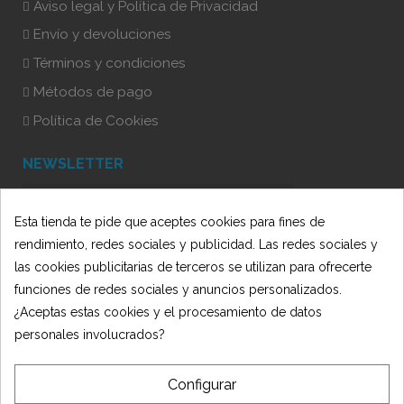
Aviso legal y Política de Privacidad
Envío y devoluciones
Términos y condiciones
Métodos de pago
Política de Cookies
NEWSLETTER
Esta tienda te pide que aceptes cookies para fines de
He leído y acepto la Política de Privacidad
rendimiento, redes sociales y publicidad. Las redes sociales y
las cookies publicitarias de terceros se utilizan para ofrecerte
funciones de redes sociales y anuncios personalizados.
¿Aceptas estas cookies y el procesamiento de datos
personales involucrados?
Configurar
© 2025 Oficit - Desarrollado por 🍋
AmarilloLimón