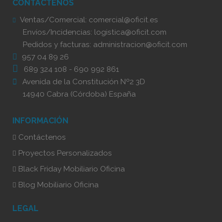
CONTÁCTENOS
Ventas/Comercial:
comercial@oficit.es
Envíos/Incidencias:
logistica@oficit.com
Pedidos y facturas:
administracion@oficit.com
957 04 89 26
689 324 108
-
690 992 861
Avenida de la Constitución Nº2 3D
14940 Cabra (Córdoba) España
INFORMACIÓN
Contáctenos
Proyectos Personalizados
Black Friday Mobiliario Oficina
Blog Mobiliario Oficina
LEGAL