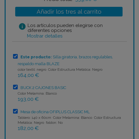
Añadir los tres al carrito
info
Los artículos pueden elegirse con
diferentes opciones
Mostrar detalles
Este producto:
Silla giratoria, brazos regulables,
respaldo malla BLAZE
color textil: negro Color Estructura Metálica: Negro
164,00 €
BUCK 2 CAJONES BASIC
Color Melamina: Blanco
193,00 €
Mesa de oficina OFIPLUS CLASSIC ML
Tablero: 140 x 60cm Color Melamina: Blanco Color Estructura
Metálica: Negro faldon: No
182,00 €