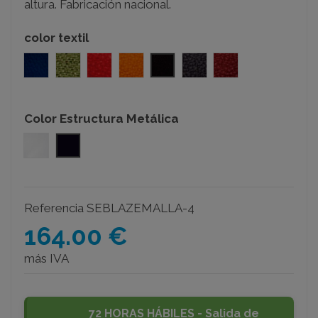
altura. Fabricación nacional.
color textil
azul
verde
rojo
naranja
negro
gris
burdeos
Color Estructura Metálica
Blanco
Negro
Referencia
SEBLAZEMALLA-4
164.00 €
más IVA
72 HORAS HÁBILES - Salida de