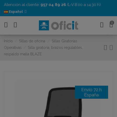
Atención al cliente:
957 04 89 26
(L-V 8:00 a 14:30 h)
Español
0
Inicio
Sillas de oficina
Sillas Giratorias
Operativas
Silla giratoria, brazos regulables,
respaldo malla BLAZE
Envío 72 h
España