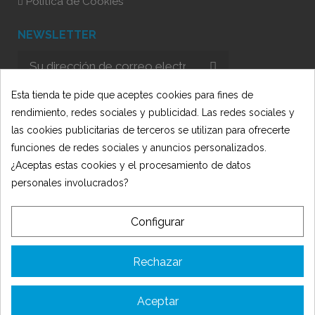
Política de Cookies
NEWSLETTER
He leído y acepto la Política de Privacidad
Esta tienda te pide que aceptes cookies para fines de
rendimiento, redes sociales y publicidad. Las redes sociales y
las cookies publicitarias de terceros se utilizan para ofrecerte
funciones de redes sociales y anuncios personalizados.
¿Aceptas estas cookies y el procesamiento de datos
personales involucrados?
© 2025 Oficit - Desarrollado por 🍋
AmarilloLimón
Configurar
TIENDA OFICIT SLU ha recibido una subvención de la Consejería de
Empleo, Empresa y Trabajo Autónomo de la Junta de Andalucía,
Rechazar
financiada por la Unión Europea con cargo al Programa FSE+
Andalucía 2021-2027, enmarcada en el Programa Emplea-T, para la
inserción laboral y el fomento de la contratación en el ámbito de la
Comunidad Autónoma de Andalucía. Línea 2. Incentivo a la segunda
Aceptar
o sucesivas contrataciones indefinidas ordinarias por parte de