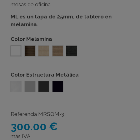
mesas de oficina.
ML es un tapa de 25mm, de tablero en
melamina.
Color Melamina
Blanco
Nogal
Acacia
Olmo
Roble azabache
Color Estructura Metálica
Blanco
Gris Plata
Gris Grafito
Negro
Referencia
MRSQM-3
300.00 €
más IVA