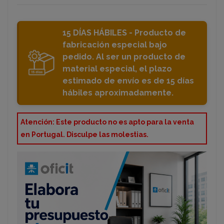
15 DÍAS HÁBILES - Producto de
fabricación especial bajo
pedido. Al ser un producto de
material especial, el plazo
estimado de envío es de 15 días
hábiles aproximadamente.
Atención: Este producto no es apto para la venta
en Portugal. Disculpe las molestias.