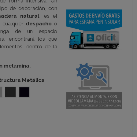
de forma intensiva. Un
tipo de decoración, con
adera natural
, es el
n cualquier
despacho
o
onga de un espacio
les, encontrará los que
lementos, dentro de la
en melamina.
tructura Metálica
e
ris Plata
Gris Grafito
Negro