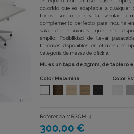
en equipo con un uso, casi siempre, 
colorido que es adaptable a cualquier 
tonos lisos o con veta, simulando
m
complemento perfecto para incluirla e
sala de reuniones que no disp
amplio. Posibilidad de llevar pasacab
tenemos disponibles en el menú comp
categoría de mesas de oficina.
ML es un tapa de 25mm, de tablero 
Color Melamina
Color Es
Blanco
Nogal
Acacia
Olmo
Roble azabach
Blanco
G
Referencia
MRSQM-4
300.00 €