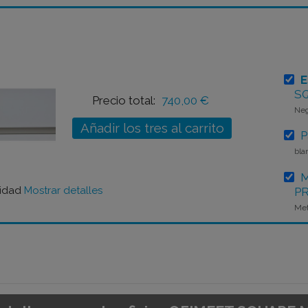
E
S
Precio total:
740,00 €
Ne
Añadir los tres al carrito
P
bla
M
lidad
Mostrar detalles
P
Met