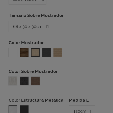
Tamaño Sobre Mostrador
Color Mostrador
Blanco
Nogal
Acacia
Roble azabache
Olmo
Color Sobre Mostrador
ICW001 SYNCRON
OX04 SYNCRON
Lakeland SYNCRON
Color Estructura Metálica
Medida L
Blanco
Gris Grafito