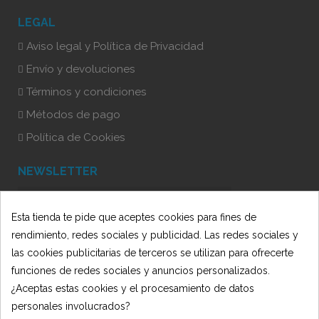
LEGAL
Aviso legal y Política de Privacidad
Envío y devoluciones
Términos y condiciones
Métodos de pago
Política de Cookies
NEWSLETTER
Esta tienda te pide que aceptes cookies para fines de
He leído y acepto la Política de Privacidad
rendimiento, redes sociales y publicidad. Las redes sociales y
las cookies publicitarias de terceros se utilizan para ofrecerte
funciones de redes sociales y anuncios personalizados.
¿Aceptas estas cookies y el procesamiento de datos
personales involucrados?