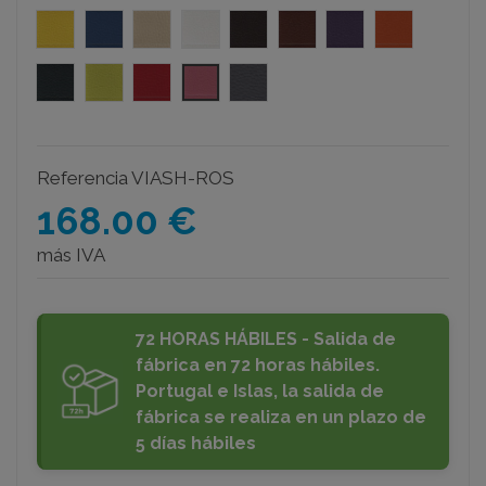
amarillo roy
azul roy
beige roy
blanco roy
chocolate roy
marron roy
morado roy
naranja roy
negro roy
pistacho roy
rojo roy
rosa roy
gris roy
Referencia
VIASH-ROS
168.00 €
más IVA
72 HORAS HÁBILES - Salida de
fábrica en 72 horas hábiles.
Portugal e Islas, la salida de
fábrica se realiza en un plazo de
5 días hábiles