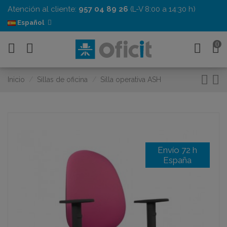
Atención al cliente:
957 04 89 26
(L-V 8:00 a 14:30 h)
Español
0
Inicio
Sillas de oficina
Silla operativa ASH
Envío 72 h
España