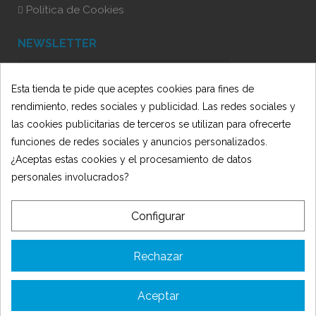
Política de Cookies
NEWSLETTER
Esta tienda te pide que aceptes cookies para fines de
He leído y acepto la Política de Privacidad
rendimiento, redes sociales y publicidad. Las redes sociales y
las cookies publicitarias de terceros se utilizan para ofrecerte
funciones de redes sociales y anuncios personalizados.
¿Aceptas estas cookies y el procesamiento de datos
personales involucrados?
Configurar
© 2025 Oficit - Desarrollado por 🍋
AmarilloLimón
TIENDA OFICIT SLU ha recibido una subvención de la Consejería de
Rechazar
Empleo, Empresa y Trabajo Autónomo de la Junta de Andalucía,
financiada por la Unión Europea con cargo al Programa FSE+
Andalucía 2021-2027, enmarcada en el Programa Emplea-T, para la
Aceptar
inserción laboral y el fomento de la contratación en el ámbito de la
Comunidad Autónoma de Andalucía. Línea 2. Incentivo a la segunda