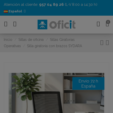
Atención al cliente:
957 04 89 26
(L-V 8:00 a 14:30 h)
Español
0
Inicio
Sillas de oficina
Sillas Giratorias
Operativas
Silla giratoria con brazos SYDARA
Envío 72 h
España