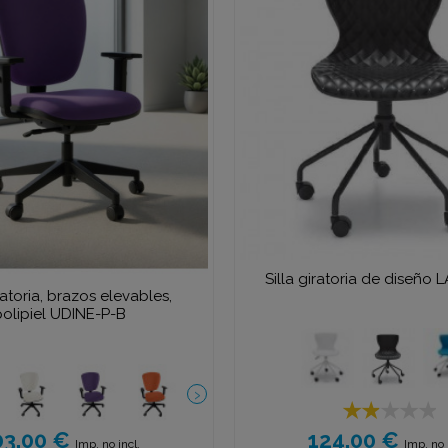
Silla giratoria de diseño
iratoria, brazos elevables,
polipiel UDINE-P-B
124.00 €
03.00 €
Imp. no 
Imp. no incl.