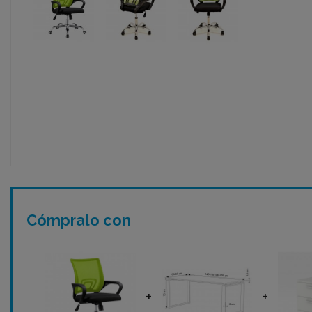
Cómpralo con
+
+