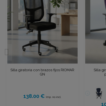
Silla giratoria con brazos fijos RIOMAR
Silla g
GN
138.00 €
Imp. no incl.
1