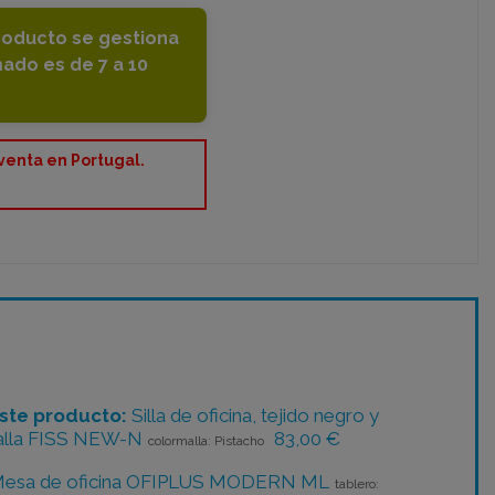
producto se gestiona
mado es de 7 a 10
 venta en Portugal.
ste producto:
Silla de oficina, tejido negro y
lla FISS NEW-N
83,00 €
colormalla: Pistacho
esa de oficina OFIPLUS MODERN ML
tablero: