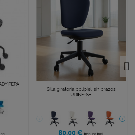
 LADY PEPA
Silla giratoria polipiel, sin brazos
UDINE-SB
80.00 €
incl.
Imp. no incl.