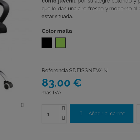
como juvenil
, por su alegre colorido y 
que le dan una aire fresco y moderno al 
estar situada.
Color malla
negro
Pistacho
Referencia
SDFISSNEW-N
83.00 €
más IVA
Añadir al carrito