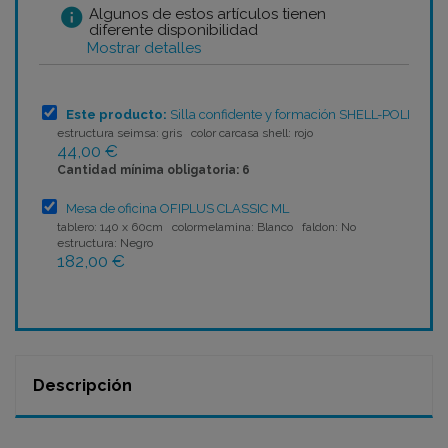
info
Algunos de estos artículos tienen
diferente disponibilidad
Mostrar detalles
Este producto:
Silla confidente y formación SHELL-POLI
estructura seimsa: gris color carcasa shell: rojo
44,00 €
Cantidad mínima obligatoria: 6
Mesa de oficina OFIPLUS CLASSIC ML
tablero: 140 x 60cm colormelamina: Blanco faldon: No
estructura: Negro
182,00 €
Descripción