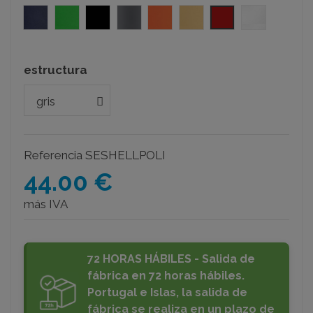
azul
verde
negro
gris
naranja
beig
rojo
blanco
estructura
Referencia
SESHELLPOLI
44.00 €
más IVA
72 HORAS HÁBILES - Salida de
fábrica en 72 horas hábiles.
Portugal e Islas, la salida de
fábrica se realiza en un plazo de