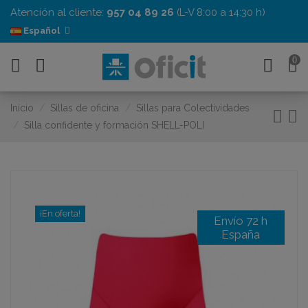
Atención al cliente:
957 04 89 26
(L-V 8:00 a 14:30 h)
Español
0
Inicio
Sillas de oficina
Sillas para Colectividades
Silla confidente y formación SHELL-POLI
¡En oferta!
Envío 72 h
España