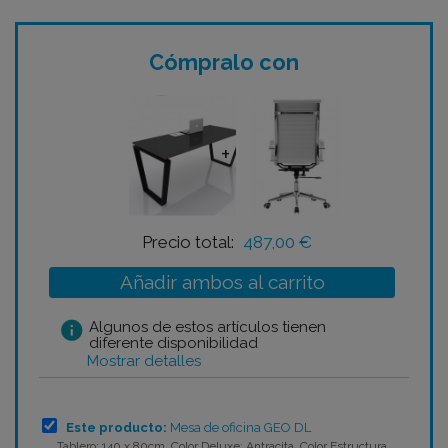
Cómpralo con
+
Precio total:
487,00 €
Añadir ambos al carrito
info
Algunos de estos artículos tienen
diferente disponibilidad
Mostrar detalles
Este producto:
Mesa de oficina GEO DL
Tablero: 140 x 80cm Color Deluxe: Antracita Color Estructura