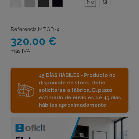
Blanco
Gris Plata
Gris Grafito
Negro
No
Si
Referencia
MTGD-4
320.00 €
más IVA
45 DÍAS HÁBILES - Producto no
disponible en stock. Debe
solicitarse a fábrica. El plazo
estimado de envío es de 45 días
hábiles aproximadamente.