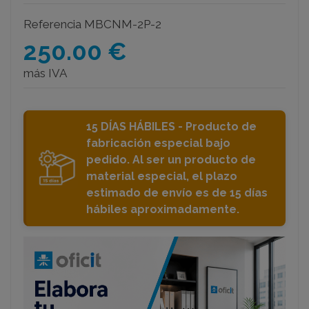
Referencia
MBCNM-2P-2
250.00 €
más IVA
15 DÍAS HÁBILES - Producto de
fabricación especial bajo
pedido. Al ser un producto de
material especial, el plazo
estimado de envío es de 15 días
hábiles aproximadamente.