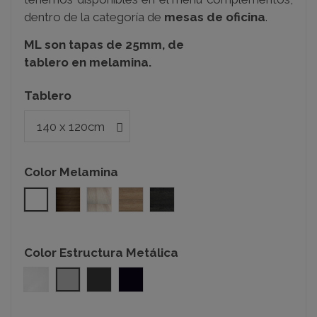
dentro de la categoría de
mesas de oficina
.
ML son tapas de 25mm, de
tablero en melamina.
Tablero
Color Melamina
Blanco
Nogal
Haya
Olmo
Roble azabache
Color Estructura Metálica
Blanco
Gris Plata
Gris Grafito
Negro