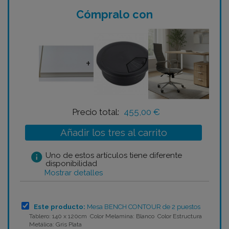
Cómpralo con
+
+
Precio total:
455,00 €
Añadir los tres al carrito
info
Uno de estos artículos tiene diferente
disponibilidad
Mostrar detalles
Este producto:
Mesa BENCH CONTOUR de 2 puestos
Tablero: 140 x 120cm Color Melamina: Blanco Color Estructura
Metálica: Gris Plata