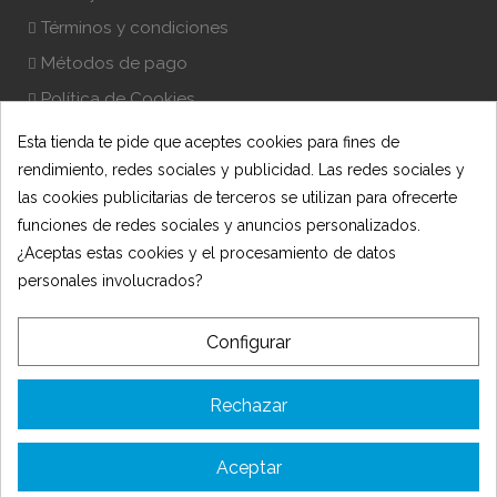
Términos y condiciones
Métodos de pago
Política de Cookies
Esta tienda te pide que aceptes cookies para fines de
NEWSLETTER
rendimiento, redes sociales y publicidad. Las redes sociales y
las cookies publicitarias de terceros se utilizan para ofrecerte
funciones de redes sociales y anuncios personalizados.
He leído y acepto la Política de Privacidad
¿Aceptas estas cookies y el procesamiento de datos
personales involucrados?
Configurar
Rechazar
© 2025 Oficit - Desarrollado por 🍋
AmarilloLimón
Aceptar
TIENDA OFICIT SLU ha recibido una subvención de la Consejería de