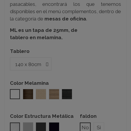
pasacables, encontrará los que tenemos
disponibles en el menú complementos, dentro de
la categoría de
mesas de oficina
.
ML es un tapa de 25mm, de
tablero en melamina.
Tablero
Color Melamina
Blanco
Nogal
Acacia
Olmo
Roble azabache
Color Estructura Metálica
faldon
Blanco
Gris Plata
Gris Grafito
Negro
No
Si