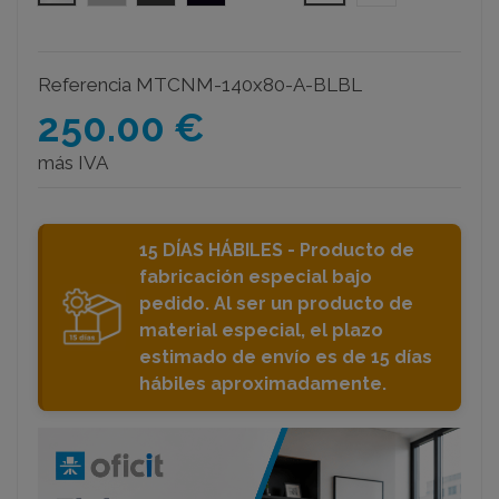
Referencia
MTCNM-140x80-A-BLBL
250.00 €
más IVA
15 DÍAS HÁBILES - Producto de
fabricación especial bajo
pedido. Al ser un producto de
material especial, el plazo
estimado de envío es de 15 días
hábiles aproximadamente.