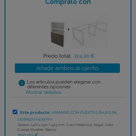
Cómpralo con
+
Precio total:
724,00 €
Añadir ambos al carrito
info
Los artículos pueden elegirse con
diferentes opciones
Mostrar detalles
Este producto:
ARMARIO CON PUERTAS BAJAS ML
1416x930x425mm
Tablero: 1416 x 930 x 425 mm Color Melamina: Nogal Color
Cuerpo Mueble: Blanco
309,00 €