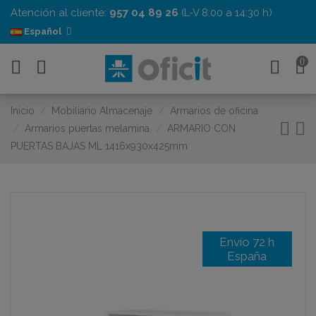
Atención al cliente:
957 04 89 26
(L-V 8:00 a 14:30 h)
Español
0
Inicio
Mobiliario Almacenaje
Armarios de oficina
Armarios puertas melamina
ARMARIO CON
PUERTAS BAJAS ML 1416x930x425mm
Envío 72 h
España