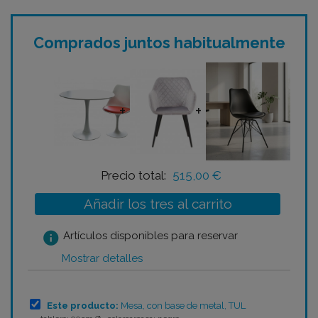
Comprados juntos habitualmente
+
+
Precio total:
515,00 €
Añadir los tres al carrito
info
Artículos disponibles para reservar
Mostrar detalles
Este producto:
Mesa, con base de metal, TUL