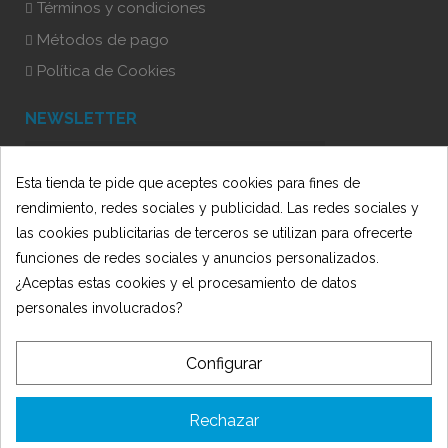
Términos y condiciones
Métodos de pago
Política de Cookies
NEWSLETTER
Esta tienda te pide que aceptes cookies para fines de
He leído y acepto la Política de Privacidad
rendimiento, redes sociales y publicidad. Las redes sociales y
las cookies publicitarias de terceros se utilizan para ofrecerte
funciones de redes sociales y anuncios personalizados.
¿Aceptas estas cookies y el procesamiento de datos
personales involucrados?
Configurar
© 2025 Oficit - Desarrollado por 🍋
AmarilloLimón
TIENDA OFICIT SLU ha recibido una subvención de la Consejería de
Rechazar
Empleo, Empresa y Trabajo Autónomo de la Junta de Andalucía,
financiada por la Unión Europea con cargo al Programa FSE+