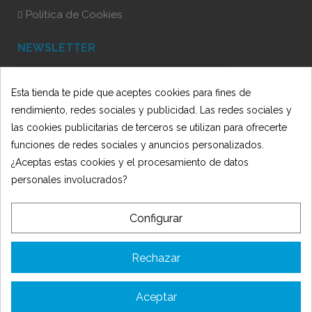
Política de Cookies
NEWSLETTER
Esta tienda te pide que aceptes cookies para fines de
He leído y acepto la Política de Privacidad
rendimiento, redes sociales y publicidad. Las redes sociales y
las cookies publicitarias de terceros se utilizan para ofrecerte
funciones de redes sociales y anuncios personalizados.
¿Aceptas estas cookies y el procesamiento de datos
personales involucrados?
Configurar
© 2025 Oficit - Desarrollado por 🍋
AmarilloLimón
TIENDA OFICIT SLU ha recibido una subvención de la Consejería de
Rechazar
Empleo, Empresa y Trabajo Autónomo de la Junta de Andalucía,
financiada por la Unión Europea con cargo al Programa FSE+
Andalucía 2021-2027, enmarcada en el Programa Emplea-T, para la
Aceptar
inserción laboral y el fomento de la contratación en el ámbito de la
Comunidad Autónoma de Andalucía. Línea 2. Incentivo a la segunda