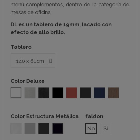
menú complementos, dentro de la categoría de
mesas de oficina.
DL es un tablero de 19mm, lacado con
efecto de alto brillo.
Tablero
Color Deluxe
Blanco
Metallo01
Metallo04
Negro
Rojo
Antracita
Azul Indigo
Nogal02
Color Estructura Metálica
faldon
Blanco
Gris Plata
Gris Grafito
Negro
No
Si