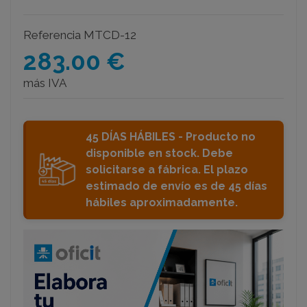
Referencia
MTCD-12
283.00 €
más IVA
45 DÍAS HÁBILES - Producto no
disponible en stock. Debe
solicitarse a fábrica. El plazo
estimado de envío es de 45 días
hábiles aproximadamente.