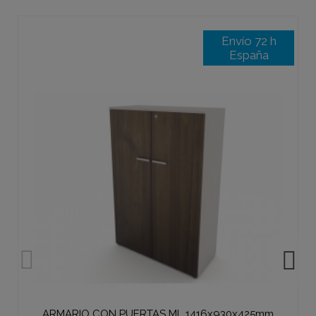
Envío 72 h
España
ARMARIO CON PUERTAS ML 1416x930x425mm