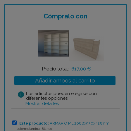
Cómpralo con
+
Precio total:
617,00 €
Añadir ambos al carrito
info
Los artículos pueden elegirse con
diferentes opciones
Mostrar detalles
Este producto:
ARMARIO ML 2088x930x425mm
colormelamina: Blanco