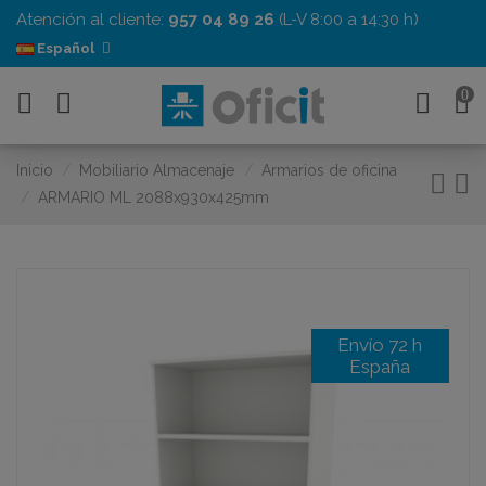
Atención al cliente:
957 04 89 26
(L-V 8:00 a 14:30 h)
Español
0
Inicio
Mobiliario Almacenaje
Armarios de oficina
ARMARIO ML 2088x930x425mm
Envío 72 h
España