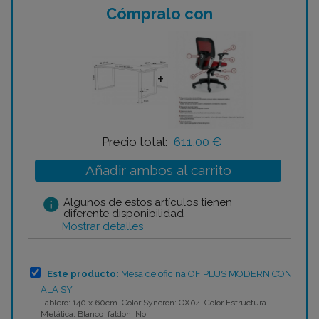
Cómpralo con
+
Precio total:
611,00 €
Añadir ambos al carrito
info
Algunos de estos artículos tienen
diferente disponibilidad
Mostrar detalles
Este producto:
Mesa de oficina OFIPLUS MODERN CON
ALA SY
Tablero: 140 x 60cm Color Syncron: OX04 Color Estructura
Metálica: Blanco faldon: No