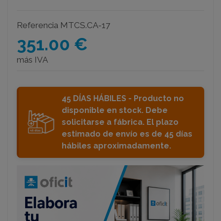
Referencia
MTCS.CA-17
351.00 €
más IVA
45 DÍAS HÁBILES - Producto no
disponible en stock. Debe
solicitarse a fábrica. El plazo
estimado de envío es de 45 días
hábiles aproximadamente.