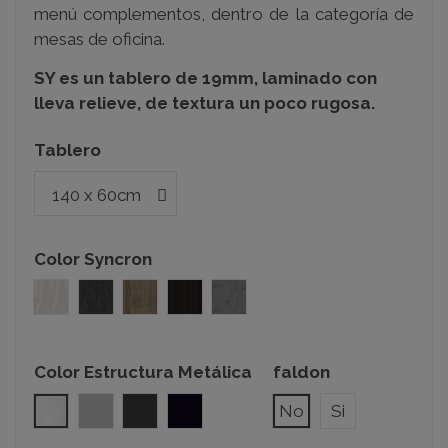
menú complementos, dentro de la categoría de
mesas de oficina.
SY es un tablero de 19mm, laminado con
lleva relieve, de textura un poco rugosa.
Tablero
Color Syncron
ICW001
OX04
LAKELAND 03 SIERRA
WOODLINE 03
FACTORY 02
Color Estructura Metálica
faldon
Blanco
Gris Plata
Gris Grafito
Negro
No
Si