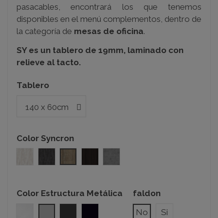
pasacables, encontrará los que tenemos
disponibles en el menú complementos, dentro de
la categoría de
mesas de oficina
.
SY es un tablero de 19mm, laminado con
relieve al tacto.
Tablero
Color Syncron
ICW001
OX04
LAKELAND 03 SIERRA
WOODLINE 03
FACTORY 02
Color Estructura Metálica
faldon
Blanco
Gris Plata
Gris Grafito
Negro
No
Si