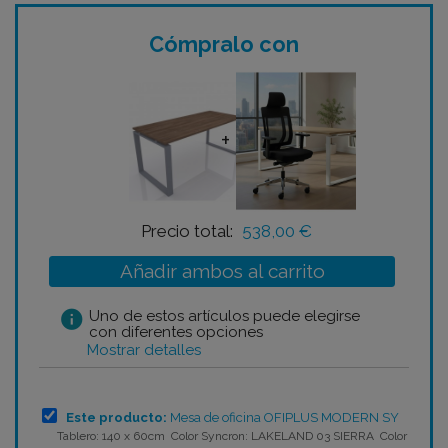
Cómpralo con
+
Precio total:
538,00 €
Añadir ambos al carrito
info
Uno de estos artículos puede elegirse
con diferentes opciones
Mostrar detalles
Este producto:
Mesa de oficina OFIPLUS MODERN SY
Tablero: 140 x 60cm Color Syncron: LAKELAND 03 SIERRA Color