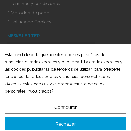
Términos y condiciones
Métodos de pago
Política de Cookies
NEWSLETTER
Esta tienda te pide que aceptes cookies para fines de
He leído y acepto la Política de Privacidad
rendimiento, redes sociales y publicidad. Las redes sociales y
las cookies publicitarias de terceros se utilizan para ofrecerte
funciones de redes sociales y anuncios personalizados.
¿Aceptas estas cookies y el procesamiento de datos
personales involucrados?
Configurar
© 2025 Oficit - Desarrollado por 🍋
AmarilloLimón
TIENDA OFICIT SLU ha recibido una subvención de la Consejería de
Rechazar
Empleo, Empresa y Trabajo Autónomo de la Junta de Andalucía,