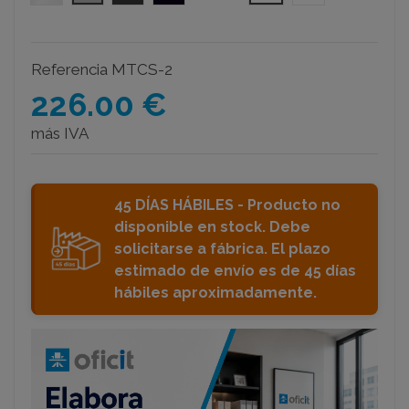
Referencia
MTCS-2
226.00 €
más IVA
45 DÍAS HÁBILES - Producto no
disponible en stock. Debe
solicitarse a fábrica. El plazo
estimado de envío es de 45 días
hábiles aproximadamente.