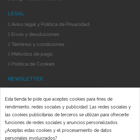
LEGAL
Aviso legal y Política de Privacidad
Envío y devoluciones
Términos y condiciones
Métodos de pago
Política de Cookies
NEWSLETTER
Esta tienda te pide que aceptes cookies para fines de
He leído y acepto la Política de Privacidad
rendimiento, redes sociales y publicidad. Las redes sociales y
las cookies publicitarias de terceros se utilizan para ofrecerte
funciones de redes sociales y anuncios personalizados.
¿Aceptas estas cookies y el procesamiento de datos
personales involucrados?