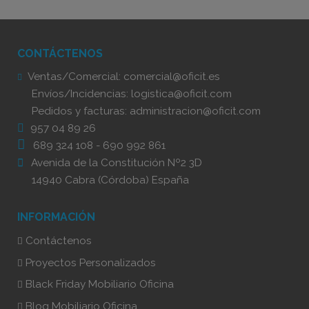
CONTÁCTENOS
Ventas/Comercial:
comercial@oficit.es
Envíos/Incidencias:
logistica@oficit.com
Pedidos y facturas:
administracion@oficit.com
957 04 89 26
689 324 108
-
690 992 861
Avenida de la Constitución Nº2 3D
14940 Cabra (Córdoba) España
INFORMACIÓN
Contáctenos
Proyectos Personalizados
Black Friday Mobiliario Oficina
Blog Mobiliario Oficina