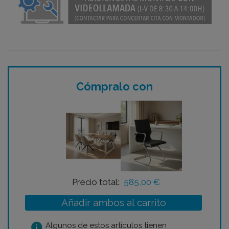
Cómpralo con
+
Precio total:
585,00 €
Añadir ambos al carrito
info
Algunos de estos artículos tienen