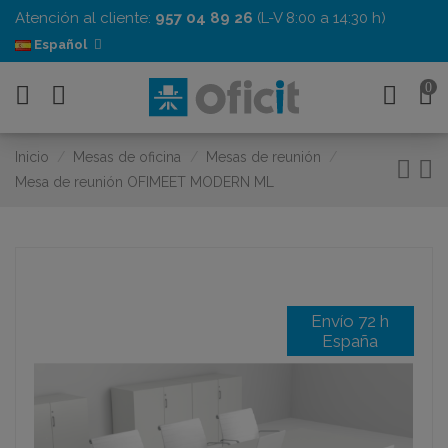
Atención al cliente:
957 04 89 26
(L-V 8:00 a 14:30 h)
Español
0
Inicio
Mesas de oficina
Mesas de reunión
Mesa de reunión OFIMEET MODERN ML
Envío 72 h
España