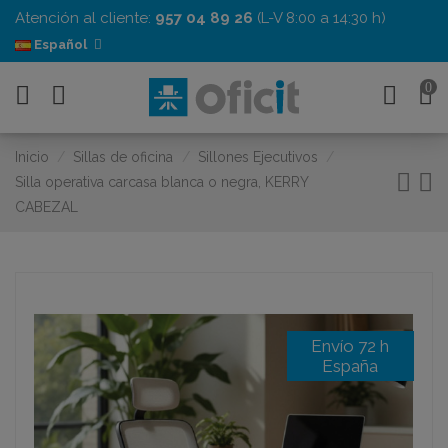
Atención al cliente:
957 04 89 26
(L-V 8:00 a 14:30 h)
Español
0
Inicio
Sillas de oficina
Sillones Ejecutivos
Silla operativa carcasa blanca o negra, KERRY
CABEZAL
Envío 72 h
España