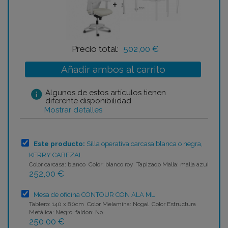
+
Precio total:
502,00 €
Añadir ambos al carrito
info
Algunos de estos artículos tienen
diferente disponibilidad
Mostrar detalles
Este producto:
Silla operativa carcasa blanca o negra,
KERRY CABEZAL
Color carcasa: blanco Color: blanco roy Tapizado Malla: malla azul
252,00 €
Mesa de oficina CONTOUR CON ALA ML
Tablero: 140 x 80cm Color Melamina: Nogal Color Estructura
Metálica: Negro faldon: No
250,00 €