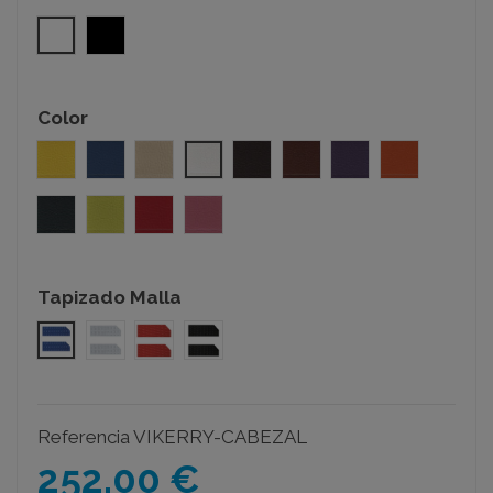
blanco
negro
Color
amarillo roy
azul roy
beige roy
blanco roy
chocolate roy
marron roy
morado roy
naranja roy
negro roy
pistacho roy
rojo roy
rosa roy
Tapizado Malla
malla azul
malla blanco
malla rojo
malla negro
Referencia
VIKERRY-CABEZAL
252.00 €