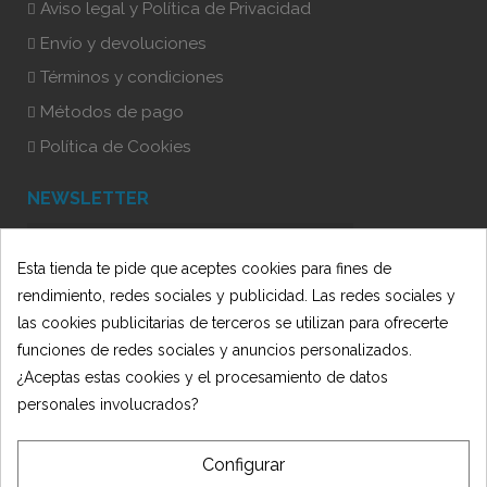
Aviso legal y Política de Privacidad
Envío y devoluciones
Términos y condiciones
Métodos de pago
Política de Cookies
NEWSLETTER
Esta tienda te pide que aceptes cookies para fines de
He leído y acepto la Política de Privacidad
rendimiento, redes sociales y publicidad. Las redes sociales y
las cookies publicitarias de terceros se utilizan para ofrecerte
funciones de redes sociales y anuncios personalizados.
¿Aceptas estas cookies y el procesamiento de datos
personales involucrados?
Configurar
© 2025 Oficit - Desarrollado por 🍋
AmarilloLimón