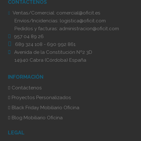
CONTÁCTENOS
Ventas/Comercial:
comercial@oficit.es
Envíos/Incidencias:
logistica@oficit.com
Pedidos y facturas:
administracion@oficit.com
957 04 89 26
689 324 108
-
690 992 861
Avenida de la Constitución Nº2 3D
14940 Cabra (Córdoba) España
INFORMACIÓN
Contáctenos
Proyectos Personalizados
Black Friday Mobiliario Oficina
Blog Mobiliario Oficina
LEGAL