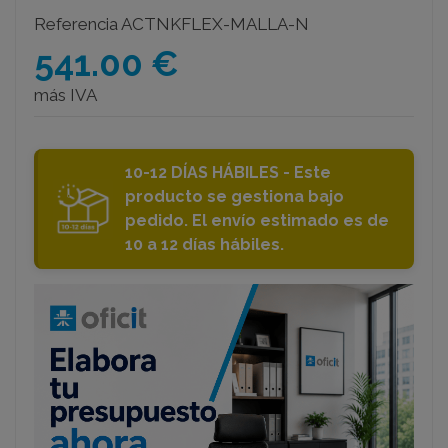
Referencia
ACTNKFLEX-MALLA-N
541.00 €
más IVA
10-12 DÍAS HÁBILES - Este
producto se gestiona bajo
pedido. El envío estimado es de
10 a 12 días hábiles.