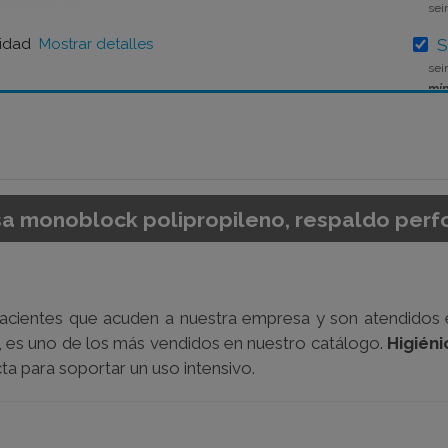
sei
lidad
Mostrar detalles
S
sei
mín
sa monoblock polipropileno, respaldo pe
o pacientes que acuden a nuestra empresa y son atendidos
a, es uno de los más vendidos en nuestro catálogo.
Higiéni
cta para soportar un uso intensivo.