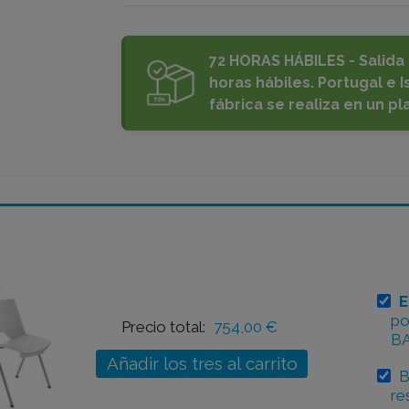
72 HORAS HÁBILES - Salida 
horas hábiles. Portugal e Is
fábrica se realiza en un pl
E
po
Precio total:
754,00 €
B
Añadir los tres al carrito
B
re