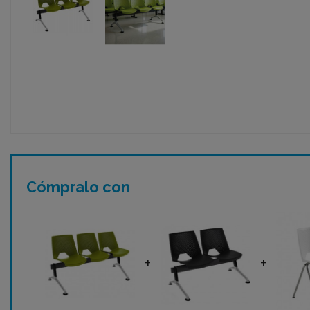
Cómpralo con
+
+