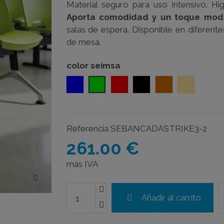
Material seguro para uso intensivo. Higi
Aporta comodidad y un toque mod
salas de espera. Disponible en diferen
de mesa.
color seimsa
azul
verde
rojo
negro
naranja
arena
Referencia
SEBANCADASTRIKE3-2
261.00 €
más IVA
Añadir al carrito