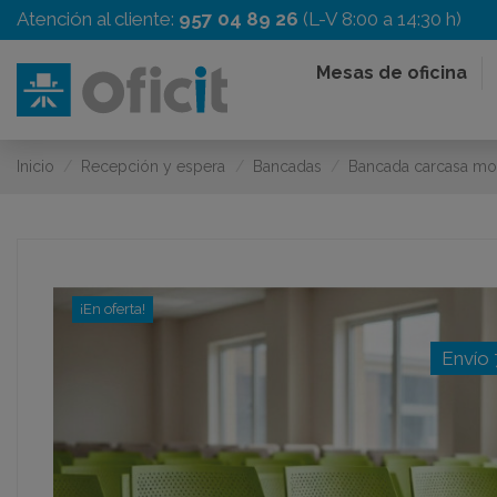
Atención al cliente:
957 04 89 26
(L-V 8:00 a 14:30 h)
Mesas de oficina
Inicio
Recepción y espera
Bancadas
Bancada carcasa mo
¡En oferta!
Envío 