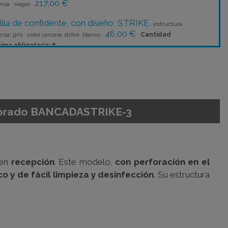
217,00 €
msa : negro
illa de confidente, con diseño, STRIKE.
estructura
46,00 €
msa: gris color carcasa strike: blanco
Cantidad
ima obligatoria: 6
rforado BANCADASTRIKE-3
 en
recepción
. Este modelo,
con perforación en el
co y de fácil limpieza y desinfección
. Su estructura