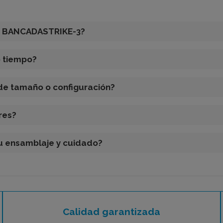
da BANCADASTRIKE-3?
o tiempo?
 de tamaño o configuración?
res?
su ensamblaje y cuidado?
Calidad garantizada