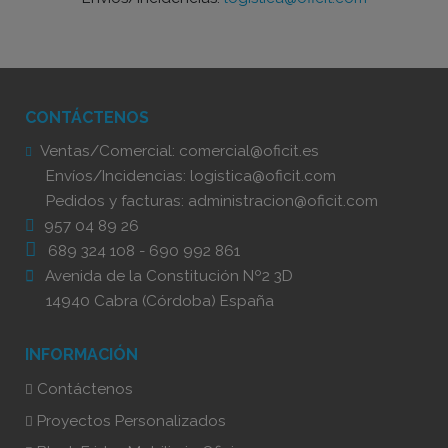
CONTÁCTENOS
Ventas/Comercial:
comercial@oficit.es
Envíos/Incidencias:
logistica@oficit.com
Pedidos y facturas:
administracion@oficit.com
957 04 89 26
689 324 108
-
690 992 861
Avenida de la Constitución Nº2 3D
14940 Cabra (Córdoba) España
INFORMACIÓN
Contáctenos
Proyectos Personalizados