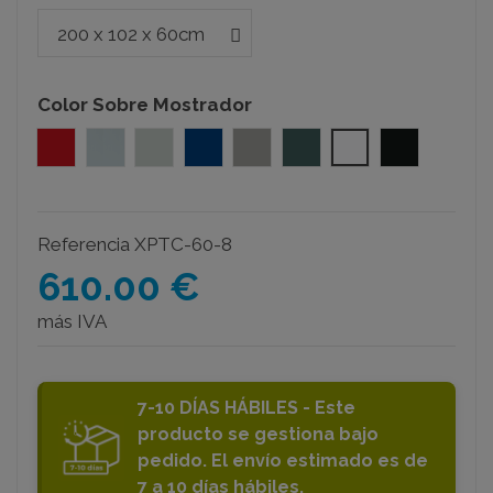
Color Sobre Mostrador
Rojo melamina
Azul fresco melamina
Verde pastel melamina
Azul royal melamina
Gris chinchilla melamina
Vede oscuro melamin
Blanco melamin
Negro mel
Referencia
XPTC-60-8
610.00 €
más IVA
7-10 DÍAS HÁBILES - Este
producto se gestiona bajo
pedido. El envío estimado es de
7 a 10 días hábiles.