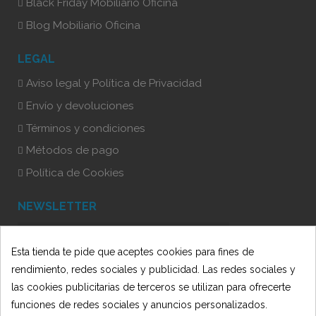
Black Friday Mobiliario Oficina
Blog Mobiliario Oficina
LEGAL
Aviso legal y Política de Privacidad
Envío y devoluciones
Términos y condiciones
Métodos de pago
Política de Cookies
NEWSLETTER
Esta tienda te pide que aceptes cookies para fines de
He leído y acepto la Política de Privacidad
rendimiento, redes sociales y publicidad. Las redes sociales y
las cookies publicitarias de terceros se utilizan para ofrecerte
funciones de redes sociales y anuncios personalizados.