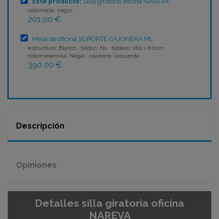
Este producto:
Silla giratoria oficina NAREVA
colormalla: negro
201,00 €
Mesa de oficina SOPORTE CAJONERA ML
estructura: Blanco faldon: No tablero: 160 x 80cm
colormelamina: Nogal cajonera: Izquierda
390,00 €
Descripción
Opiniones
Detalles silla giratoria oficina
NAREVA