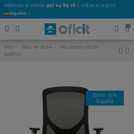
Atención al cliente:
957 04 89 26
(L-V 8:00 a 14:30 h)
Español
0
Inicio
Sillas de oficina
Silla giratoria oficina
NAREVA
Envío 72 h
España