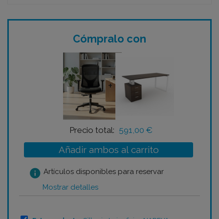
Cómpralo con
+
Precio total:
591,00 €
Añadir ambos al carrito
info
Artículos disponibles para reservar
Mostrar detalles