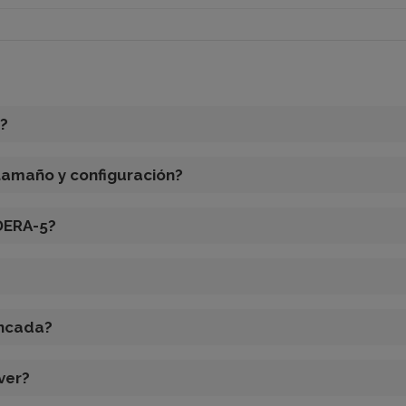
?
 tamaño y configuración?
DERA-5?
?
ancada?
ver?