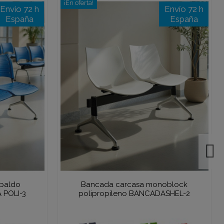
¡En oferta!
Envío 72 h
Envío 72 h
España
España
spaldo
Bancada carcasa monoblock
 POLI-3
polipropileno BANCADASHEL-2