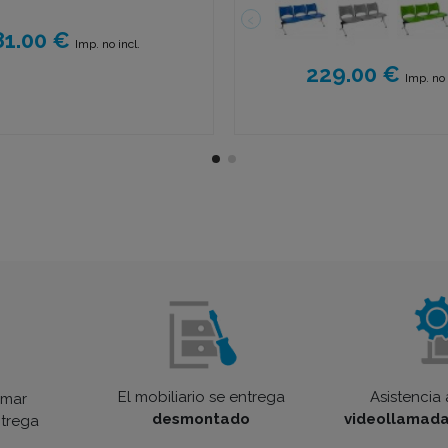
81.00 €
Imp. no incl.
229.00 €
Imp. no 
El mobiliario se entrega
Asistencia
amar
desmontado
videollamad
ntrega