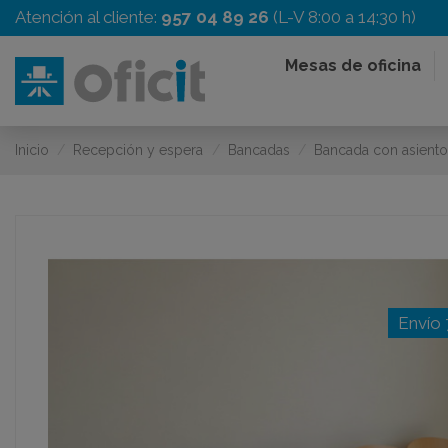
Atención al cliente:
957 04 89 26
(L-V 8:00 a 14:30 h)
Mesas de oficina
Inicio
Recepción y espera
Bancadas
Bancada con asien
Envío 