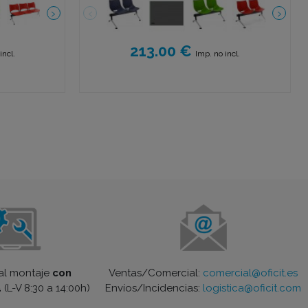
213.00 €
incl.
Imp. no incl.
Ventas/Comercial:
comercial@oficit.es
 al montaje
con
Envíos/Incidencias:
logistica@oficit.com
a
(L-V 8:30 a 14:00h)