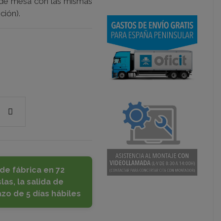
 de mesa con las mismas
ción).
de fábrica en 72
las, la salida de
azo de 5 días hábiles