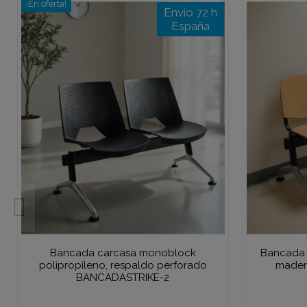
¡En oferta!
Envío 72 h
España
Bancada carcasa monoblock
Bancada 
polipropileno, respaldo perforado
made
BANCADASTRIKE-2