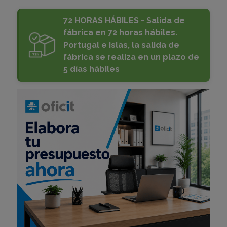
72 HORAS HÁBILES - Salida de
fábrica en 72 horas hábiles.
Portugal e Islas, la salida de
fábrica se realiza en un plazo de
5 días hábiles