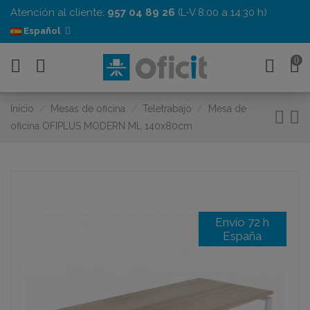
Atención al cliente:
957 04 89 26
(L-V 8:00 a 14:30 h)
Español
0
Inicio
Mesas de oficina
Teletrabajo
Mesa de
oficina OFIPLUS MODERN ML 140x80cm
Envío 72 h
España