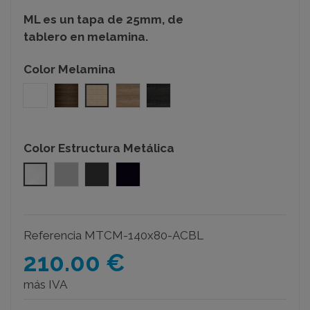
ML es un tapa de 25mm, de
tablero en melamina.
Color Melamina
Blanco
Nogal
Acacia
Olmo
Roble azabache
Color Estructura Metálica
Blanco
Gris Plata
Gris Grafito
Negro
Referencia
MTCM-140x80-ACBL
210.00 €
más IVA