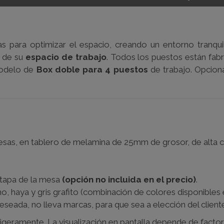
s para optimizar el espacio, creando un entorno tranqui
s de su
espacio de trabajo
. Todos los puestos están fa
modelo de
Box doble para 4 puestos
de trabajo. Opcio
mesas, en tablero de melamina de 25mm de grosor, de alta c
 tapa de la mesa
(opción no incluida en el precio)
.
o, haya y gris grafito (combinación de colores disponibles 
eseada, no lleva marcas, para que sea a elección del client
igeramente. La visualización en pantalla depende de factor