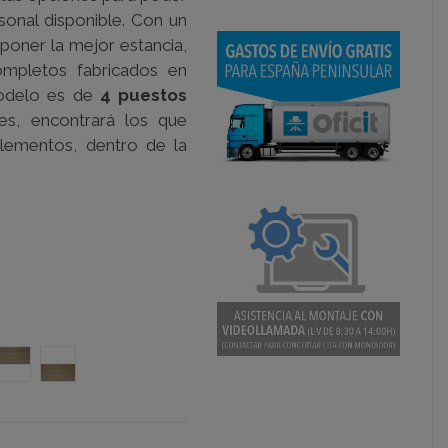
sonal disponible. Con un
poner la mejor estancia,
ompletos fabricados en
odelo es de
4 puestos
les, encontrará los que
lementos, dentro de la
lanco
nco-Grafito
Olmo-Blanco
Blanco-Olmo