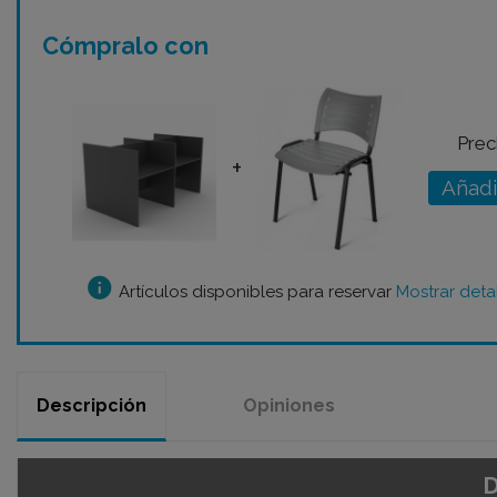
Cómpralo con
Preci
+
Añadi
info
Artículos disponibles para reservar
Mostrar deta
Descripción
Opiniones
D