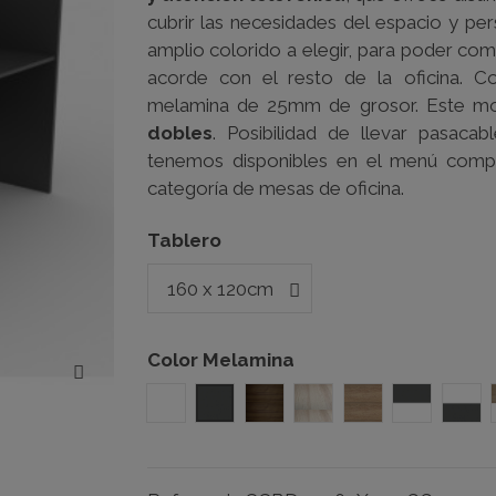
cubrir las necesidades del espacio y per
amplio colorido a elegir, para poder com
acorde con el resto de la oficina. C
melamina de 25mm de grosor. Este m
dobles
.
Posibilidad de llevar pasacab
tenemos disponibles en el menú comp
categoría de mesas de oficina.
Tablero
Color Melamina
Blanco
Grafito
Nogal
Haya
Olmo
Grafito-B
Bla