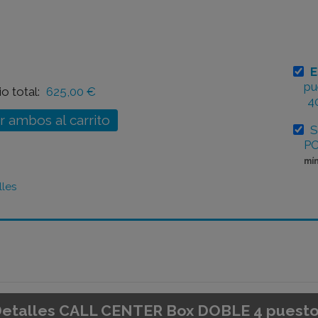
E
pu
o total:
625,00 €
4
r ambos al carrito
S
PO
mín
lles
etalles CALL CENTER Box DOBLE 4 puest