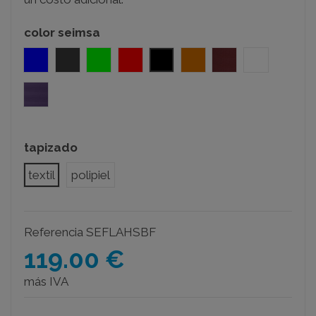
color seimsa
azul
gris oscuro
verde
rojo
negro
naranja
burdeos
blanco
morado
tapizado
textil
polipiel
Referencia
SEFLAHSBF
119.00 €
más IVA