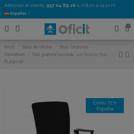
Atención al cliente:
957 04 89 26
(L-V 8:00 a 14:30 h)
Español
0
Inicio
Sillas de oficina
Sillas Giratorias
Operativas
Silla giratoria tapizada, con brazos fijos
FLASH-BF
Envío 72 h
España