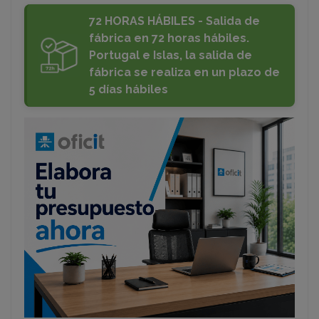
72 HORAS HÁBILES - Salida de
fábrica en 72 horas hábiles.
Portugal e Islas, la salida de
fábrica se realiza en un plazo de
5 días hábiles