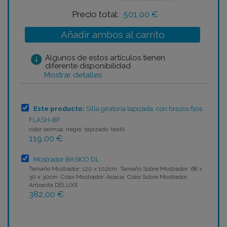
Precio total:
501,00 €
Añadir ambos al carrito
info
Algunos de estos artículos tienen
diferente disponibilidad
Mostrar detalles
Este producto:
Silla giratoria tapizada, con brazos fijos
FLASH-BF
color seimsa: negro tapizado: textil
119,00 €
Mostrador BASICO DL
Tamaño Mostrador: 120 x 102cm Tamaño Sobre Mostrador: 68 x
30 x 30cm Color Mostrador: Acacia Color Sobre Mostrador:
Antracita DELUXE
382,00 €