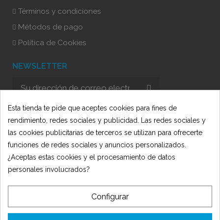
Términos y condiciones
Métodos de pago
Política de Cookies
NEWSLETTER
He leído y acepto la Política de Privacidad
Esta tienda te pide que aceptes cookies para fines de
rendimiento, redes sociales y publicidad. Las redes sociales y
las cookies publicitarias de terceros se utilizan para ofrecerte
funciones de redes sociales y anuncios personalizados.
¿Aceptas estas cookies y el procesamiento de datos
personales involucrados?
© 2025 Oficit - Desarrollado por 🍋
AmarilloLimón
Configurar
TIENDA OFICIT SLU ha recibido una subvención de la Consejería de
Empleo, Empresa y Trabajo Autónomo de la Junta de Andalucía,