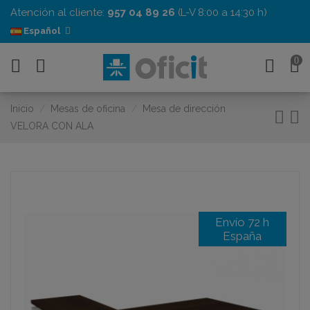
Atención al cliente:
957 04 89 26
(L-V 8:00 a 14:30 h)
Español
0
Inicio
Mesas de oficina
Mesa de dirección
VELORA CON ALA
Envío 72 h
España