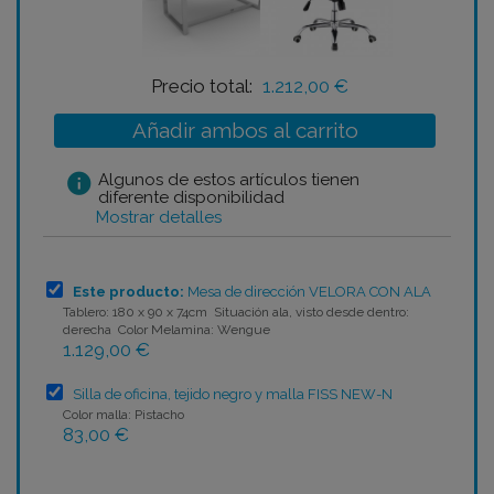
Precio total:
1.212,00 €
Añadir ambos al carrito
info
Algunos de estos artículos tienen
diferente disponibilidad
Mostrar detalles
Este producto:
Mesa de dirección VELORA CON ALA
Tablero: 180 x 90 x 74cm Situación ala, visto desde dentro:
derecha Color Melamina: Wengue
1.129,00 €
Silla de oficina, tejido negro y malla FISS NEW-N
Color malla: Pistacho
83,00 €